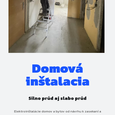
Domová
inštalacia
Silno prúd aj slabo prúd
Elektroinštalácie domov a bytov od návrhu k zasekaní a