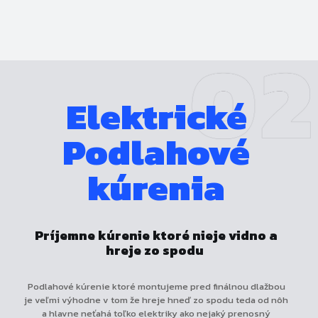
Elektrické
Podlahové
kúrenia
Príjemne kúrenie ktoré nieje vidno a
hreje zo spodu
Podlahové kúrenie ktoré montujeme pred finálnou dlažbou
je veľmi výhodne v tom že hreje hneď zo spodu teda od nôh
a hlavne neťahá toľko elektriky ako nejaký prenosný