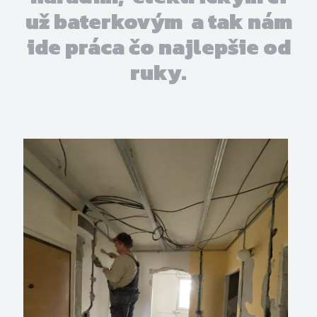
už baterkovým a tak nám
ide práca čo najlepšie od
ruky.