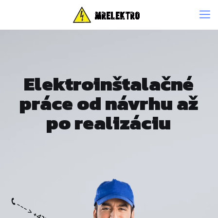
Elektroinštalačné
práce od návrhu až
po realizáciu
--- >