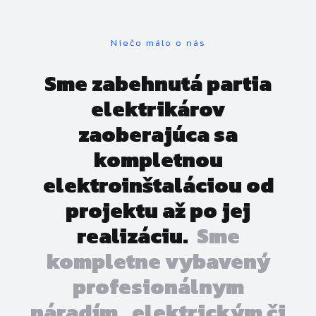
Niečo málo o nás
Sme zabehnutá partia
elektrikárov
zaoberajúca sa
kompletnou
elektroinštaláciou od
projektu až po jej
realizáciu.
Sme
kompletne vybavený
profesionálnym
náradím, elektrickým či